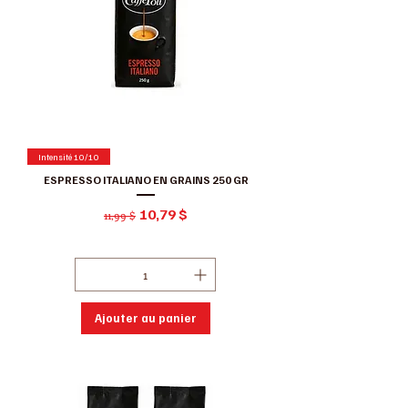
Intensité 10/10
ESPRESSO ITALIANO EN GRAINS 250 GR
Prix original
Prix promotionnel
10,79 $
11,99 $
Hors Taxe
|
Conditions de ventes
Ajouter au panier