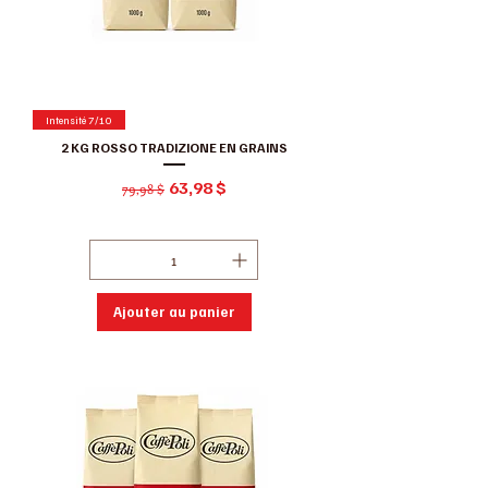
Intensité 7/10
2 KG ROSSO TRADIZIONE EN GRAINS
Prix original
Prix promotionnel
63,98 $
79,98 $
Hors Taxe
|
Conditions de ventes
Ajouter au panier