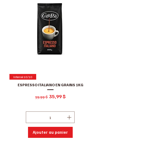
Intensé 10/10
ESPRESSO ITALIANO EN GRAINS 1KG
Prix original
Prix promotionnel
35,99 $
39,99 $
Hors Taxe
|
Conditions de ventes
Ajouter au panier