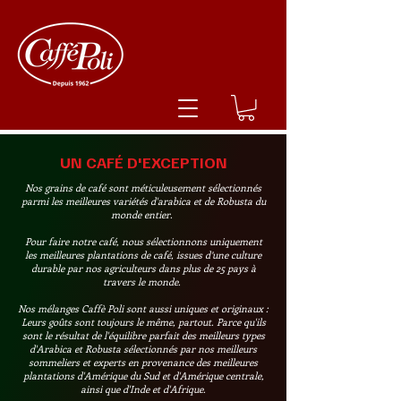
UN CAFÉ D'EXCEPTION
Nos grains de café sont méticuleusement sélectionnés
parmi les meilleures variétés d'arabica et de Robusta du
monde entier.
Pour faire notre café, nous sélectionnons uniquement
les meilleures plantations de café, issues d’une culture
durable par nos agriculteurs dans plus de 25 pays à
travers le monde.
Nos mélanges Caffè Poli sont aussi uniques et originaux :
Leurs goûts sont toujours le même, partout. Parce qu'ils
sont le résultat de l'équilibre parfait des meilleurs types
d'Arabica et Robusta sélectionnés par nos meilleurs
sommeliers et experts en provenance des meilleures
plantations d'Amérique du Sud et d'Amérique centrale,
ainsi que d'Inde et d'Afrique.