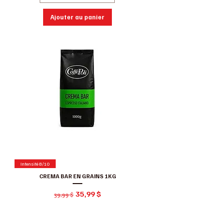
Ajouter au panier
Intensité 8/10
CREMA BAR EN GRAINS 1KG
Prix original
Prix promotionnel
35,99 $
39,99 $
Hors Taxe
|
Conditions de ventes