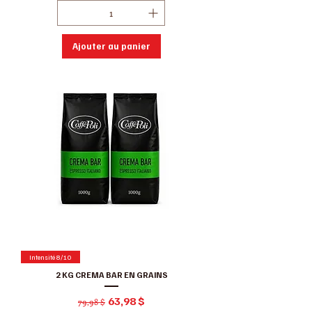
Ajouter au panier
Intensité 8/10
2 KG CREMA BAR EN GRAINS
Prix original
Prix promotionnel
63,98 $
79,98 $