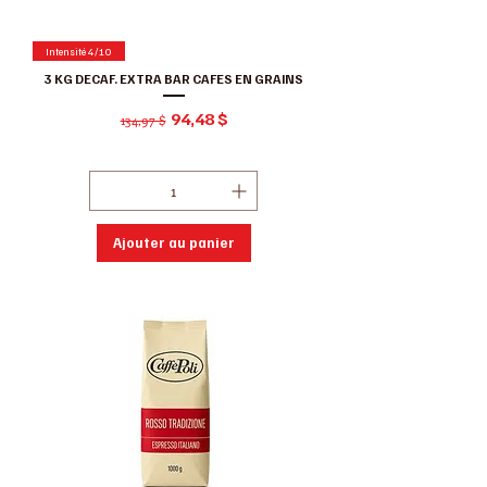
Intensité 4/10
3 KG DECAF. EXTRA BAR CAFES EN GRAINS
Prix original
Prix promotionnel
94,48 $
134,97 $
Hors Taxe
|
Conditions de ventes
Ajouter au panier