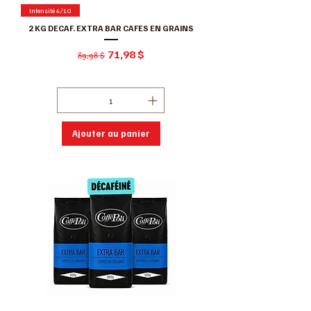
Intensité 4/10
2 KG DECAF. EXTRA BAR CAFES EN GRAINS
Prix original
Prix promotionnel
71,98 $
89,98 $
Hors Taxe
|
Conditions de ventes
Ajouter au panier