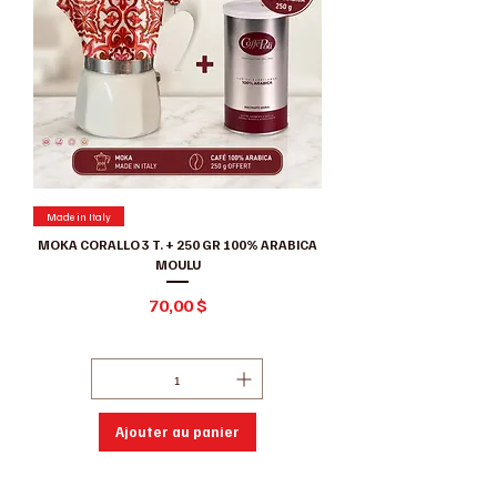
Made in Italy
MOKA CORALLO 3 T. + 250 GR 100% ARABICA
MOULU
Prix
70,00 $
Hors Taxe
|
Conditions de ventes
Ajouter au panier