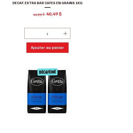
DECAF. EXTRA BAR CAFES EN GRAINS 1KG
Prix original
Prix promotionnel
40,49 $
44,99 $
Hors Taxe
|
Conditions de ventes
Ajouter au panier