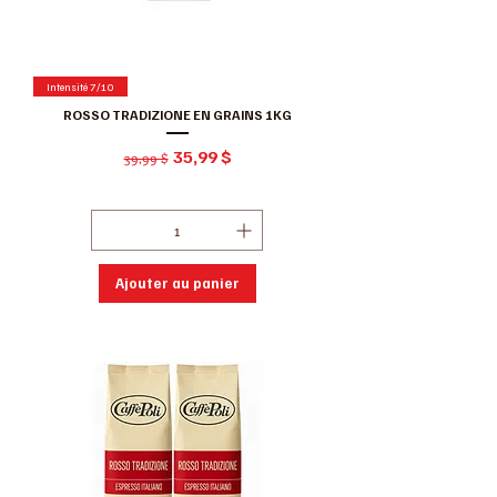
Intensité 7/10
ROSSO TRADIZIONE EN GRAINS 1KG
Prix original
Prix promotionnel
35,99 $
39,99 $
Hors Taxe
|
Conditions de ventes
Ajouter au panier