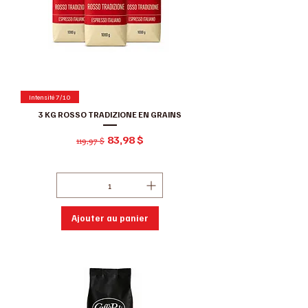
Intensité 7/10
3 KG ROSSO TRADIZIONE EN GRAINS
Prix original
Prix promotionnel
83,98 $
119,97 $
Hors Taxe
|
Conditions de ventes
Ajouter au panier