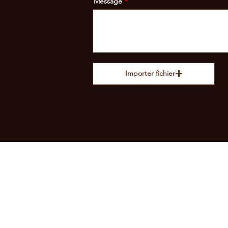
Message
Importer fichier
di Treviolo