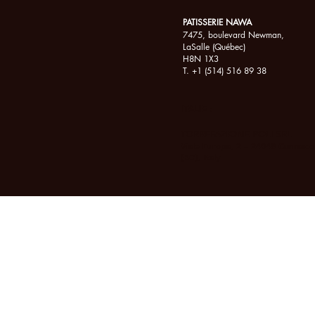
PATISSERIE NAWA
7475, boulevard Newman,
LaSalle (Québec)
H8N 1X3
T. +1 (514) 516 89 38
ITALIE :
TORREFAZIONE POLI SRL
Viale Europa, 2 – 24048 Curnasco 
(BG), Italy