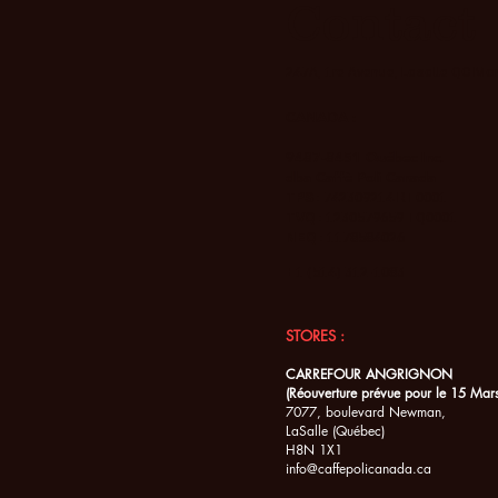
Contact
247A, 1re Avenue, Lasalle QC M
CANADA :
9487-8451 Québec Inc.
dba Caffè Poli Canada
TPS
: 742309214 RT0001
TVQ
: 1230579659 TQ0001
NEQ
: 1178584026
+1 (514) 312-1083
STORES :
CARREFOUR ANGRIGNON
(Réouverture prévue pour le 15 Mar
7077, boulevard Newman,
LaSalle (Québec)
H8N 1X1
info@caffepolicanada.ca