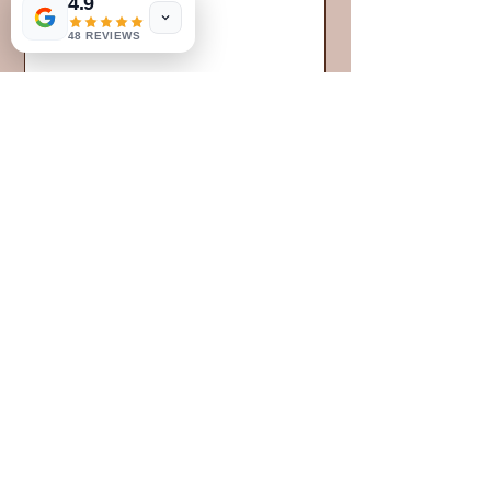
4.9
48 REVIEWS
Envoyer
9487-8451
Québec Inc. dba Caffé Poli Canada
247A 1ʳᵉ Avenue, Lasalle, QC Montréal H8P2E6
info@caffepoli.ca
- WhatsApp.
+1 (514) 312-1083