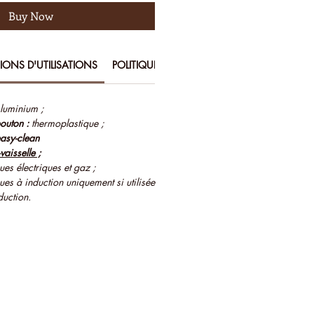
Buy Now
TIONS D'UTILISATIONS
POLITIQUE D’ECHANGE ET DE REMBOURSEM
luminium ;
bouton :
thermoplastique ;
asy-clean
aisselle ;
es électriques et gaz ;
es à induction uniquement si utilisée
duction.