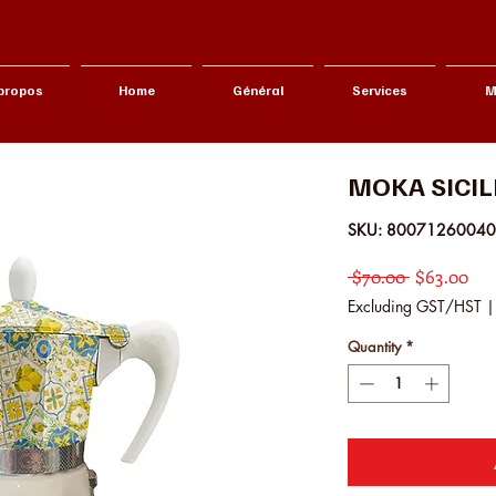
propos
Home
Général
Services
M
MOKA SICILI
SKU: 8007126004
Regular Pr
Sal
 $70.00 
$63.00
Excluding GST/HST
Quantity
*