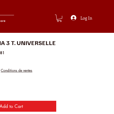
Log In
ore
A 3 T. UNIVERSELLE
081
ice
e Price
|
Conditions de ventes
Add to Cart