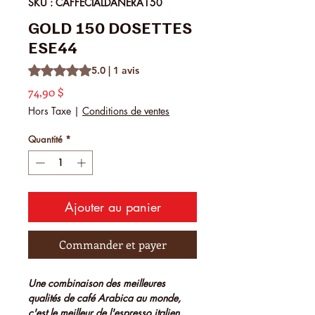
SKU : CAFFECIALDANERA150
GOLD 150 DOSETTES
ESE44
La note est de 5.0 sur cinq étoiles selon 1 avis
5.0 | 1 avis
Prix
74,90 $
Hors Taxe
|
Conditions de ventes
Quantité
*
Ajouter au panier
Commander et payer
Une combinaison des meilleures
qualités de café Arabica au monde,
c'est le meilleur de l'espresso italien,