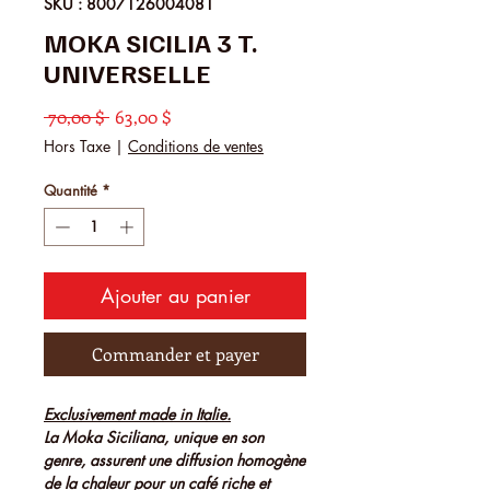
SKU : 8007126004081
MOKA SICILIA 3 T.
UNIVERSELLE
Prix original
Prix promotionnel
 70,00 $ 
63,00 $
Hors Taxe
|
Conditions de ventes
Quantité
*
Ajouter au panier
Commander et payer
Exclusivement made in Italie.
La Moka Siciliana, unique en son
genre, assurent une diffusion homogène
de la chaleur pour un café riche et