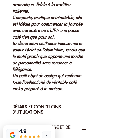
aromatique, fidèle à la tradition
italienne.
Compacte, pratique et inimitable, elle
est idéale pour commencer la journée
avec caractère ou s’offrir une pause
café rien que pour soi.
La décoration sicilienne intense met en
valeur l’éclat de l’aluminium, tandis que
le motif graphique apporte une touche
de personnalité sans renoncer à
l’élégance.
Un petit objet de design qui renferme
toute l’authenticité du véritable café
moka préparé à la maison.
DÉTAILS ET CONDITIONS
D'UTILISATIONS
Matériau du corps :
Aluminium ;
POLITIQUE D’ECHANGE ET DE
Matériau poignée et bouton :
4.9
REMBOURSEMENT
thermoplastique ;